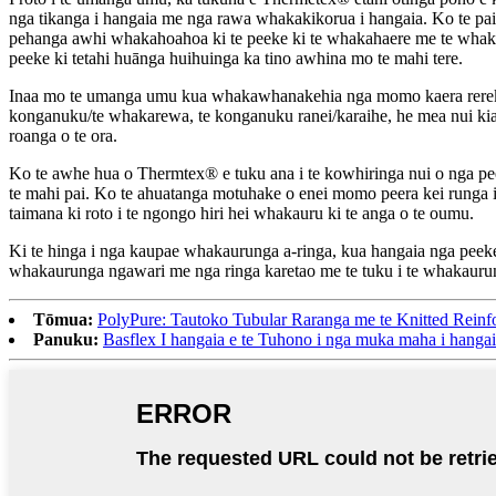
nga tikanga i hangaia me nga rawa whakakikorua i hangaia. Ko te pain
pehanga awhi whakahoahoa ki te peeke ki te whakahaere me te whakate
peeke ki tetahi huānga huihuinga ka tino awhina mo te mahi tere.
Inaa mo te umanga umu kua whakawhanakehia nga momo kaera rereke m
konganuku/te whakarewa, te konganuku ranei/karaihe, he mea nui kia pai 
roanga o te ora.
Ko te awhe hua o Thermtex® e tuku ana i te kowhiringa nui o nga pe
te mahi pai. Ko te ahuatanga motuhake o enei momo peera kei runga 
taimana ki roto i te ngongo hiri hei whakauru ki te anga o te oumu.
Ki te hinga i nga kaupae whakaurunga a-ringa, kua hangaia nga peeke
whakaurunga ngawari me nga ringa karetao me te tuku i te whakaurun
Tōmua:
PolyPure: Tautoko Tubular Raranga me te Knitted Reinf
Panuku:
Basflex I hangaia e te Tuhono i nga muka maha i hangai