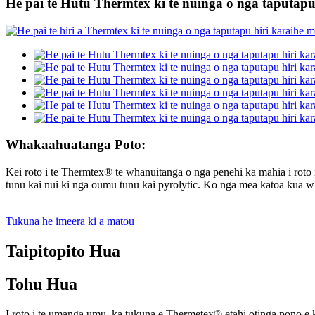
He pai te Hutu Thermtex ki te nuinga o nga taputapu
Whakaahuatanga Poto:
Kei roto i te Thermtex® te whānuitanga o nga penehi ka mahia i roto
tunu kai nui ki nga oumu tunu kai pyrolytic. Ko nga mea katoa kua w
Tukuna he imeera ki a matou
Taipitopito Hua
Tohu Hua
I roto i te umanga umu, ka tukuna e Thermetex® etahi otinga pono e