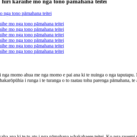
 hiri karaihe mo nga tono pāmahana teitei
 i nga momo ahua me nga momo e pai ana ki te nuinga o nga taputapu. M
hakarōpūhia i runga i te turanga o to raatau tohu parenga pāmahana, t
 kaha ana ki te tu atu i nga pāmahana whakahaere teitei. Ko nga rauem