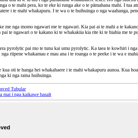
ga o te mahi pera, ko te eke ki runga ake o te pāmahana mahi. I tua atu
re i te mahi whakapuru. I te wa o te huihuinga o nga waahanga, penei 
e nga momo ngawari me te ngawari. Kia pai ai te mahi a te kakano ka
te ngawari o te kakano ki te whakakiia kia rite ki te hiahia me te pupuri
era pyrolytic pai mo te tunu kai umu pyrolytic. Ka taea te kowhiri i
i nga riipene whakamau e mau ana i te roanga o te peeke i te wa e ma
 kua oti te hanga hei whakahaere i te mahi whakapuru aunoa. Kua hoahoa
ga ki nga raina huihuinga.
orced Tubular
a mai i nga kaikawe basalt