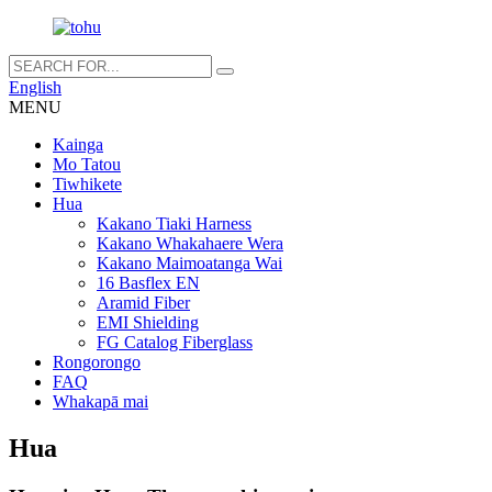
English
MENU
Kainga
Mo Tatou
Tiwhikete
Hua
Kakano Tiaki Harness
Kakano Whakahaere Wera
Kakano Maimoatanga Wai
16 Basflex EN
Aramid Fiber
EMI Shielding
FG Catalog Fiberglass
Rongorongo
FAQ
Whakapā mai
Hua