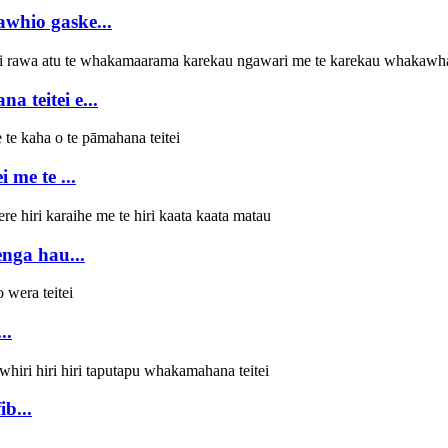
whio gaske...
 teitei e...
 me te ...
nga hau...
..
b...