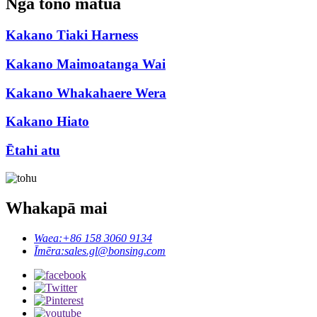
Nga tono matua
Kakano Tiaki Harness
Kakano Maimoatanga Wai
Kakano Whakahaere Wera
Kakano Hiato
Ētahi atu
Whakapā mai
Waea:
+86 158 3060 9134
Īmēra:
sales.gl@bonsing.com