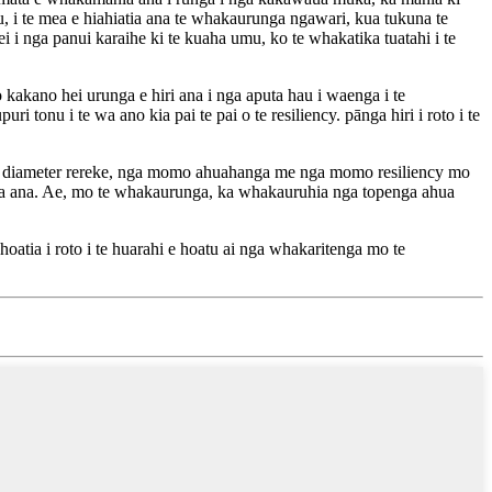
, i te mea e hiahiatia ana te whakaurunga ngawari, kua tukuna te
i nga panui karaihe ki te kuaha umu, ko te whakatika tuatahi i te
kano hei urunga e hiri ana i nga aputa hau i waenga i te
 tonu i te wa ano kia pai te pai o te resiliency. pānga hiri i roto i te
 nga diameter rereke, nga momo ahuahanga me nga momo resiliency mo
hia ana. Ae, mo te whakaurunga, ka whakauruhia nga topenga ahua
tia i roto i te huarahi e hoatu ai nga whakaritenga mo te