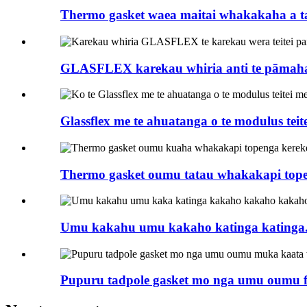
Thermo gasket waea maitai whakakaha a ta
GLASFLEX karekau whiria anti te pāmahana
Glassflex me te ahuatanga o te modulus teitei
Thermo gasket oumu tatau whakakapi tope
Umu kakahu umu kakaho katinga katinga.
Pupuru tadpole gasket mo nga umu oumu fi