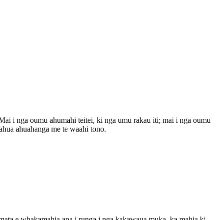
ai i nga oumu ahumahi teitei, ki nga umu rakau iti; mai i nga oumu
e ahua ahuahanga me te waahi tono.
i mata e whakamahia ana i runga i nga kakawaua muka, ka mahia ki