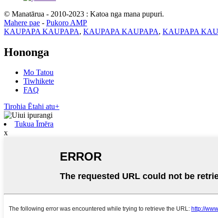
© Manatārua - 2010-2023 : Katoa nga mana pupuri.
Mahere pae
-
Pukoro AMP
KAUPAPA KAUPAPA
,
KAUPAPA KAUPAPA
,
KAUPAPA KAU
Hononga
Mo Tatou
Tiwhikete
FAQ
Tirohia Ētahi atu+
Tukua Īmēra
x